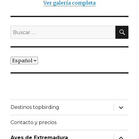
Ver galería completa
BU
Buscar
por:
Elegir
un
idioma
expande
Destinos topbirding
el
menú
inferior
Contacto y precios
expande
Aves de Extremadura