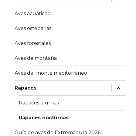
el
menú
inferior
Aves acuáticas
Aves esteparias
Aves forestales
Aves de montaña
Aves del monte mediterráneo
expande
Rapaces
el
menú
inferior
Rapaces diurnas
Rapaces nocturnas
Guía de aves de Extremadura 2026