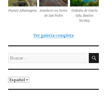
Puente Albarragena
Atardecer en Sierra
Embalse de García
de San Pedro
Sola, Bastien
Nicolay
Ver galería completa
BU
Buscar
por:
Elegir
un
idioma