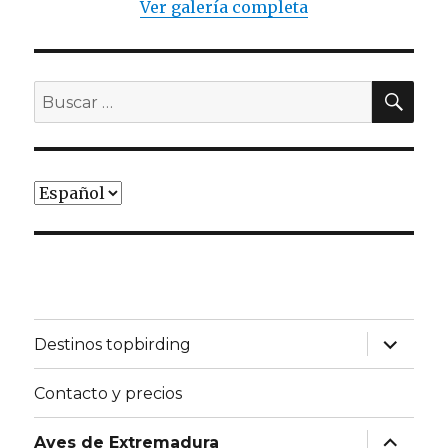
Ver galería completa
BU
Buscar
por:
Elegir
un
idioma
expande
Destinos topbirding
el
menú
inferior
Contacto y precios
expande
Aves de Extremadura