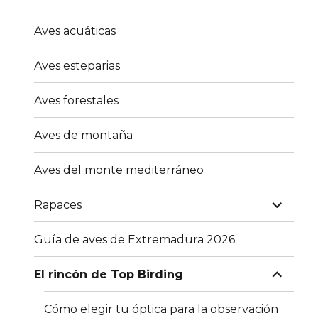
el
menú
inferior
Aves acuáticas
Aves esteparias
Aves forestales
Aves de montaña
Aves del monte mediterráneo
expande
Rapaces
el
menú
inferior
Guía de aves de Extremadura 2026
expande
El rincón de Top Birding
el
menú
inferior
Cómo elegir tu óptica para la observación