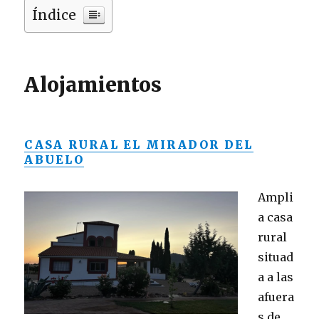
Índice
Alojamientos
CASA RURAL EL MIRADOR DEL
ABUELO
Ampli
a casa
rural
situad
a a las
afuera
s de