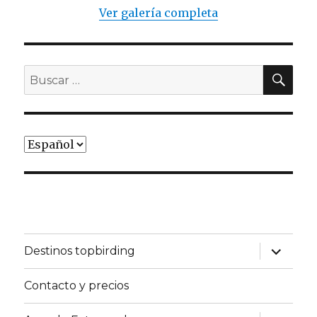
Ver galería completa
BU
Buscar
por:
Elegir
un
idioma
expande
Destinos topbirding
el
menú
inferior
Contacto y precios
expande