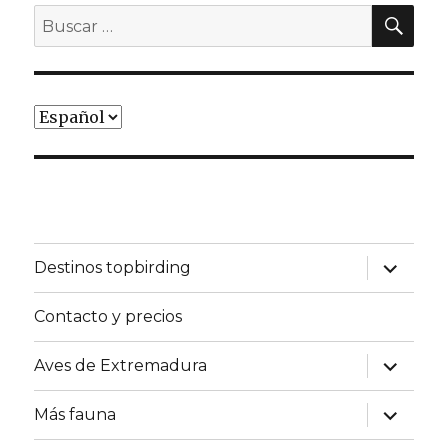
BU
Buscar
por:
Elegir
un
idioma
expande
Destinos topbirding
el
menú
inferior
Contacto y precios
expande
Aves de Extremadura
el
menú
inferior
expande
Más fauna
el
menú